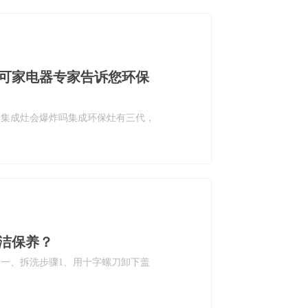
可家电器专家告诉您环保
。集成灶会爆炸吗集成环保灶有三代，
洁保养？
一、拆洗步骤1、用十字螺刀卸下盖