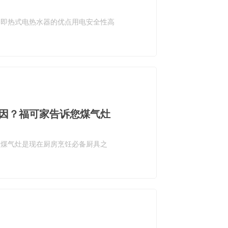
。即热式电热水器的优点用电安全性高
因？福可家告诉您煤气灶
。煤气灶是现在厨房烹饪必备厨具之