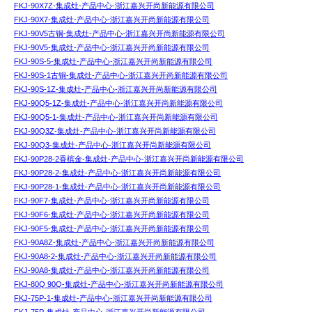
FKJ-90X7Z-集成灶-产品中心-浙江嘉兴开尚新能源有限公司
FKJ-90X7-集成灶-产品中心-浙江嘉兴开尚新能源有限公司
FKJ-90V5古铜-集成灶-产品中心-浙江嘉兴开尚新能源有限公司
FKJ-90V5-集成灶-产品中心-浙江嘉兴开尚新能源有限公司
FKJ-90S-5-集成灶-产品中心-浙江嘉兴开尚新能源有限公司
FKJ-90S-1古铜-集成灶-产品中心-浙江嘉兴开尚新能源有限公司
FKJ-90S-1Z-集成灶-产品中心-浙江嘉兴开尚新能源有限公司
FKJ-90Q5-1Z-集成灶-产品中心-浙江嘉兴开尚新能源有限公司
FKJ-90Q5-1-集成灶-产品中心-浙江嘉兴开尚新能源有限公司
FKJ-90Q3Z-集成灶-产品中心-浙江嘉兴开尚新能源有限公司
FKJ-90Q3-集成灶-产品中心-浙江嘉兴开尚新能源有限公司
FKJ-90P28-2香槟金-集成灶-产品中心-浙江嘉兴开尚新能源有限公司
FKJ-90P28-2-集成灶-产品中心-浙江嘉兴开尚新能源有限公司
FKJ-90P28-1-集成灶-产品中心-浙江嘉兴开尚新能源有限公司
FKJ-90F7-集成灶-产品中心-浙江嘉兴开尚新能源有限公司
FKJ-90F6-集成灶-产品中心-浙江嘉兴开尚新能源有限公司
FKJ-90F5-集成灶-产品中心-浙江嘉兴开尚新能源有限公司
FKJ-90A8Z-集成灶-产品中心-浙江嘉兴开尚新能源有限公司
FKJ-90A8-2-集成灶-产品中心-浙江嘉兴开尚新能源有限公司
FKJ-90A8-集成灶-产品中心-浙江嘉兴开尚新能源有限公司
FKJ-80Q 90Q-集成灶-产品中心-浙江嘉兴开尚新能源有限公司
FKJ-75P-1-集成灶-产品中心-浙江嘉兴开尚新能源有限公司